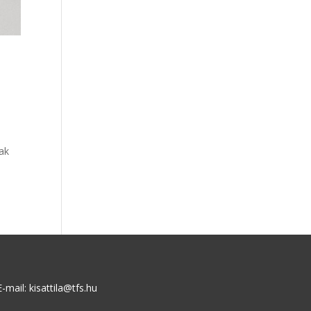
tak
E-mail: kisattila@tfs.hu