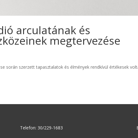
dió arculatának és
zközeinek megtervezése
se során szerzett tapasztalatok és élmények rendkívül értékesek vol
Telefon: 30/229-1683