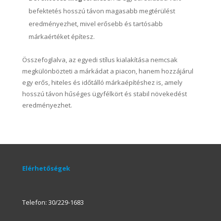
befektetés hosszú távon magasabb megtérülést
eredményezhet, mivel erősebb és tartósabb
márkaértéket építesz.
Összefoglalva, az egyedi stílus kialakítása nemcsak
megkülönbözteti a márkádat a piacon, hanem hozzájárul
egy erős, hiteles és időtálló márkaépítéshez is, amely
hosszú távon hűséges ügyfélkört és stabil növekedést
eredményezhet.
Elérhetőségek
Telefon: 30/229-1683