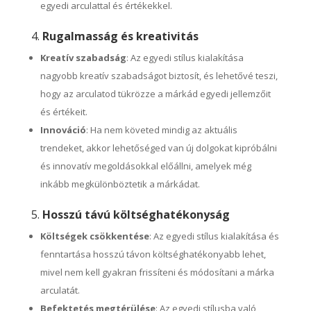
egyedi arculattal és értékekkel.
4.
Rugalmasság és kreativitás
Kreatív szabadság
: Az egyedi stílus kialakítása
nagyobb kreatív szabadságot biztosít, és lehetővé teszi,
hogy az arculatod tükrözze a márkád egyedi jellemzőit
és értékeit.
Innováció
: Ha nem követed mindig az aktuális
trendeket, akkor lehetőséged van új dolgokat kipróbálni
és innovatív megoldásokkal előállni, amelyek még
inkább megkülönböztetik a márkádat.
5.
Hosszú távú költséghatékonyság
Költségek csökkentése
: Az egyedi stílus kialakítása és
fenntartása hosszú távon költséghatékonyabb lehet,
mivel nem kell gyakran frissíteni és módosítani a márka
arculatát.
Befektetés megtérülése
: Az egyedi stílusba való