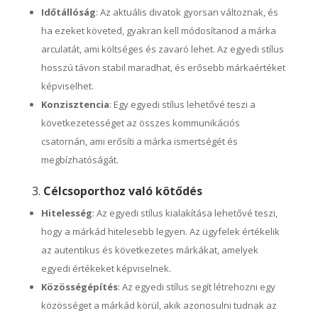
Időtállóság
: Az aktuális divatok gyorsan változnak, és
ha ezeket követed, gyakran kell módosítanod a márka
arculatát, ami költséges és zavaró lehet. Az egyedi stílus
hosszú távon stabil maradhat, és erősebb márkaértéket
képviselhet.
Konzisztencia
: Egy egyedi stílus lehetővé teszi a
következetességet az összes kommunikációs
csatornán, ami erősíti a márka ismertségét és
megbízhatóságát.
3.
Célcsoporthoz való kötődés
Hitelesség
: Az egyedi stílus kialakítása lehetővé teszi,
hogy a márkád hitelesebb legyen. Az ügyfelek értékelik
az autentikus és következetes márkákat, amelyek
egyedi értékeket képviselnek.
Közösségépítés
: Az egyedi stílus segít létrehozni egy
közösséget a márkád körül, akik azonosulni tudnak az