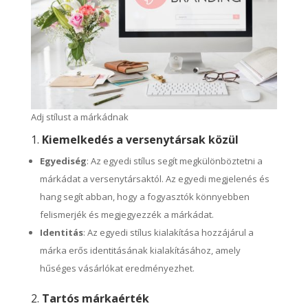
Adj stílust a márkádnak
1.
Kiemelkedés a versenytársak közül
Egyediség
: Az egyedi stílus segít megkülönböztetni a
márkádat a versenytársaktól. Az egyedi megjelenés és
hang segít abban, hogy a fogyasztók könnyebben
felismerjék és megjegyezzék a márkádat.
Identitás
: Az egyedi stílus kialakítása hozzájárul a
márka erős identitásának kialakításához, amely
hűséges vásárlókat eredményezhet.
2.
Tartós márkaérték