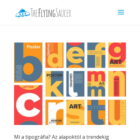
Mi a tipográfia? Az alapoktól a trendekig